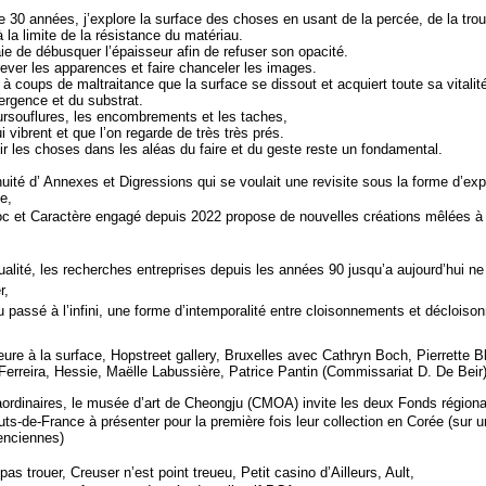
e 30 années, j’explore la surface des choses en usant de la percée, de la tro
à la limite de la résistance du matériau.
ie de débusquer l’épaisseur afin de refuser son opacité.
rever les apparences et faire chanceler les images.
à coups de maltraitance que la surface se dissout et acquiert toute sa vitalité
mergence et du substrat.
ursouflures, les encombrements et les taches,
 vibrent et que l
’
on regarde de très très prés.
ir les choses dans les aléas du faire et du geste reste un fondamental.
uité d’ Annexes et Digressions qui se voulait une revisite sous la forme d
’
exp
e,
c et Caractère
engagé depuis 2022 propose de nouvelles créations mêlées à
ualité, les recherches entreprises depuis les années 90 jusqu
’
a aujourd
’
hui ne
r,
u passé à l’infini, une forme d’intemporalité entre cloisonnements et déclois
eure à la surface
, Hopstreet gallery, Bruxelles avec
C
athryn Boch, Pierrette 
 Ferreira, Hessie, Maëlle Labussière, Patrice Pantin (Commissariat D. De Beir
ordinaires
, le musée d
’
art de Cheongju (CMOA) invite les deux Fonds région
ts-de-France à présenter pour la première fois leur collection en Corée (sur u
enciennes)
pas trouer, Creuser n’est point treueu
, Petit casino d’Ailleurs, Ault,