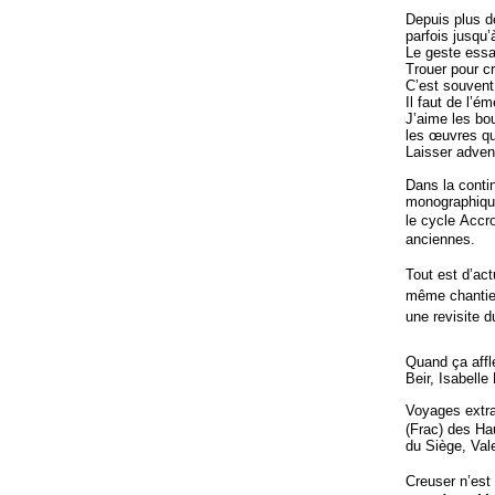
Depuis plus d
parfois jusqu’
Le geste essa
Trouer pour c
C’est souvent 
Il faut de l’é
J
’
aime les bo
les œuvres qui
Laisser adven
Dans la contin
monographiqu
le cycle
Accro
anciennes.
Tout est d
’
act
même chantie
une revisite d
Quand ça affl
Beir, Isabelle
Voyages extra
(Frac) des Hau
du Siège, Val
Creuser n’est 